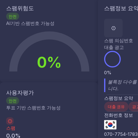
스팸위험도
스팸정보 요
안전
AI기반 스팸번호 가능성
스팸 의심번호
대출 광고
0%
0%
불특정 다수를 
니다.
사용자평가
스팸정보 요약
안전
대출 권유
광
투표 기반 스팸번호 가능성
전화번호 정보
스팸
070-7754-1783
0.0
%