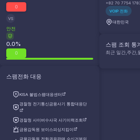
+82 70 7754 178
0
VOIP 전화
VS
대한민국
안전
0.0
%
스팸 조회 통
최근 일간,주간,
0
스팸전화 대응
KISA 불법스팸대응센터
경찰청 전기통신금융사기 통합대응단
경찰청 사이버수사국 사기이력조회
금융감독원 보이스피싱지킴이
금융감독원 전화권유판매 수신거부의