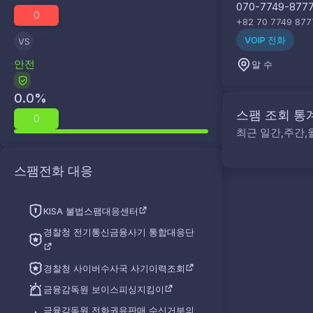
070-7749-877
0
+82 70 7749 877
VOIP 전화
VS
안전
알 수
0.0
%
스팸 조회 통
0
최근 일간,주간,
스팸전화 대응
KISA 불법스팸대응센터
경찰청 전기통신금융사기 통합대응단
경찰청 사이버수사국 사기이력조회
금융감독원 보이스피싱지킴이
금융감독원 전화권유판매 수신거부의