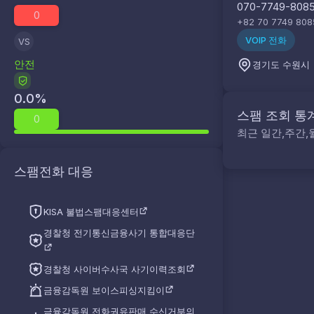
070-7749-808
0
+82 70 7749 808
VOIP 전화
VS
안전
경기도 수원시
0.0
%
스팸 조회 통
0
최근 일간,주간,
스팸전화 대응
KISA 불법스팸대응센터
경찰청 전기통신금융사기 통합대응단
경찰청 사이버수사국 사기이력조회
금융감독원 보이스피싱지킴이
금융감독원 전화권유판매 수신거부의