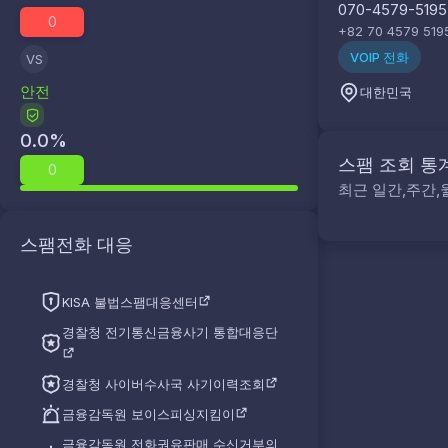
070-4579-5195
0
+82 70 4579 519
VOIP 전화
VS
안전
대한민국
0.0
%
스팸 조회 통
0
최근 일간,주간,
스팸전화 대응
KISA 불법스팸대응센터
경찰청 전기통신금융사기 통합대응단
경찰청 사이버수사국 사기이력조회
금융감독원 보이스피싱지킴이
금융감독원 전화권유판매 수신거부의