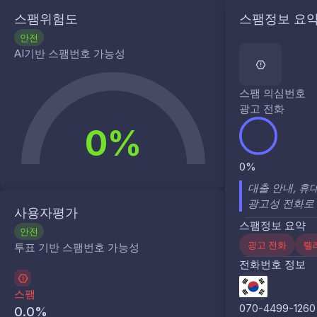
스팸위험도
스팸정보 요
안전
AI기반 스팸번호 가능성
스팸 의심번호
광고 전화
0%
0%
대출 안내, 휴
광고성 전화로
사용자평가
스팸정보 요약
안전
광고 전화
텔
투표 기반 스팸번호 가능성
전화번호 정보
스팸
070-4499-1260
0.0
%