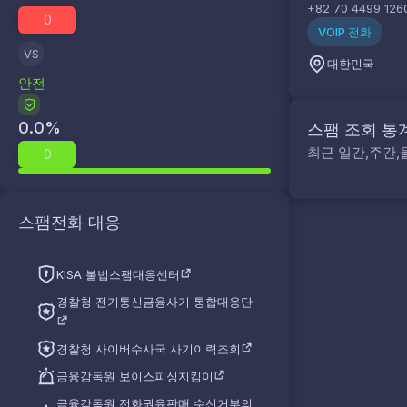
+82 70 4499 126
0
VOIP 전화
VS
대한민국
안전
0.0
%
스팸 조회 통
최근 일간,주간,
0
스팸전화 대응
KISA 불법스팸대응센터
경찰청 전기통신금융사기 통합대응단
경찰청 사이버수사국 사기이력조회
금융감독원 보이스피싱지킴이
금융감독원 전화권유판매 수신거부의