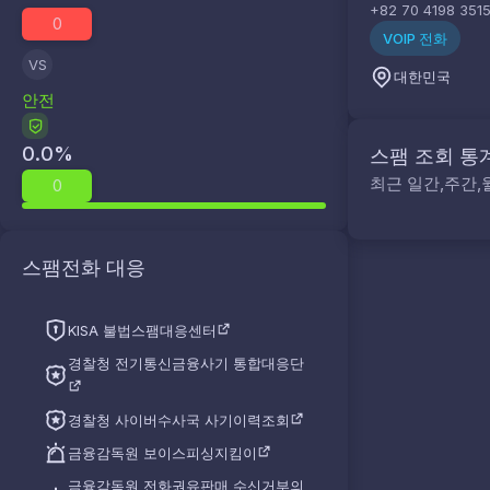
+82 70 4198 351
0
VOIP 전화
VS
대한민국
안전
0.0
%
스팸 조회 통
최근 일간,주간,
0
스팸전화 대응
KISA 불법스팸대응센터
경찰청 전기통신금융사기 통합대응단
경찰청 사이버수사국 사기이력조회
금융감독원 보이스피싱지킴이
금융감독원 전화권유판매 수신거부의