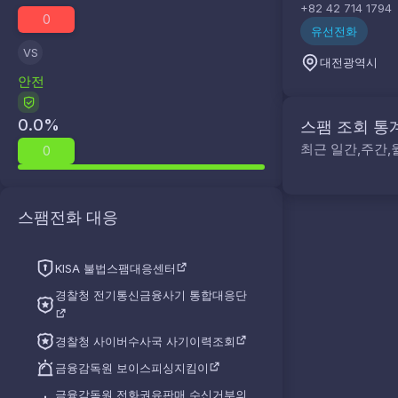
+82 42 714 1794
0
유선전화
VS
대전광역시
안전
0.0
%
스팸 조회 통
최근 일간,주간,
0
스팸전화 대응
KISA 불법스팸대응센터
경찰청 전기통신금융사기 통합대응단
경찰청 사이버수사국 사기이력조회
금융감독원 보이스피싱지킴이
금융감독원 전화권유판매 수신거부의