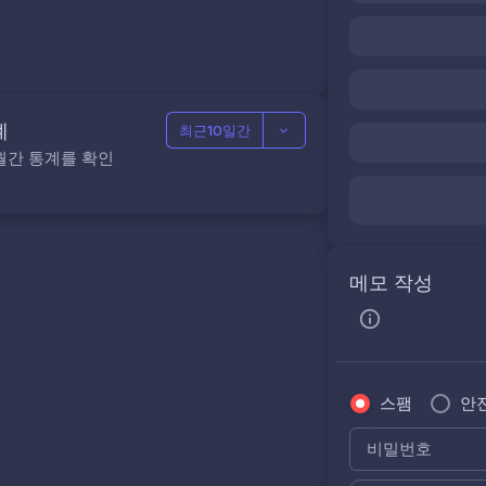
계
최근10일간
월간 통계를 확인
메모 작성
스팸
안
비밀번호