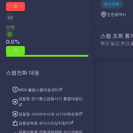
유선전화
0
인천광역시
VS
안전
스팸 조회 통
0.0
%
최근 일간,주간,
0
스팸전화 대응
KISA 불법스팸대응센터
경찰청 전기통신금융사기 통합대응단
경찰청 사이버수사국 사기이력조회
금융감독원 보이스피싱지킴이
금융감독원 전화권유판매 수신거부의