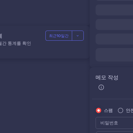
계
최근10일간
월간 통계를 확인
메모 작성
스팸
안
비밀번호