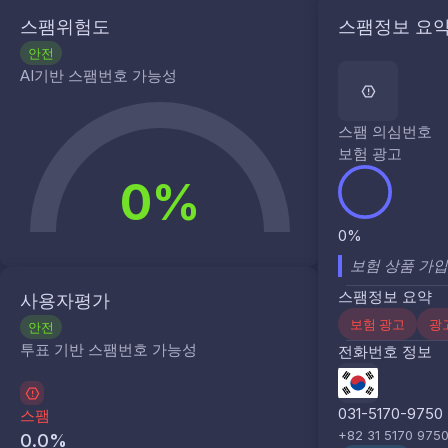
스팸위험도
스팸정보 요
안전
AI기반 스팸번호 가능성
스팸 의심번호
보험 광고
0%
0%
보험 상품 가
스팸정보 요약
사용자평가
보험 광고
광
안전
투표 기반 스팸번호 가능성
전화번호 정보
031-5170-9750
스팸
+82 31 5170 975
0.0
%