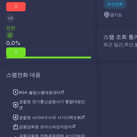
유선전화
0
경기도
VS
안전
스팸 조회 통
0.0
%
최근 일간,주간,
0
스팸전화 대응
KISA 불법스팸대응센터
경찰청 전기통신금융사기 통합대응단
경찰청 사이버수사국 사기이력조회
금융감독원 보이스피싱지킴이
금융감독원 전화권유판매 수신거부의