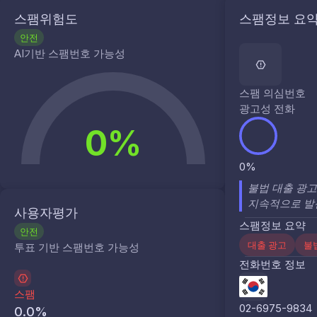
스팸위험도
스팸정보 요
안전
AI기반 스팸번호 가능성
스팸 의심번호
광고성 전화
0%
0%
불법 대출 광고
지속적으로 발
사용자평가
스팸정보 요약
안전
대출 광고
불
투표 기반 스팸번호 가능성
전화번호 정보
스팸
02-6975-9834
0.0
%