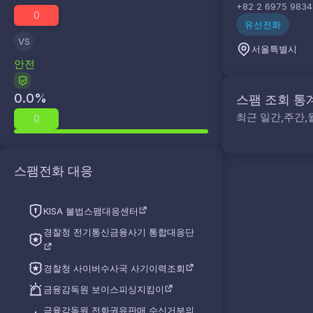
+82 2 6975 9834
0
유선전화
VS
서울특별시
안전
0.0
%
스팸 조회 통
최근 일간,주간,
0
스팸전화 대응
KISA 불법스팸대응센터
경찰청 전기통신금융사기 통합대응단
경찰청 사이버수사국 사기이력조회
금융감독원 보이스피싱지킴이
금융감독원 전화권유판매 수신거부의