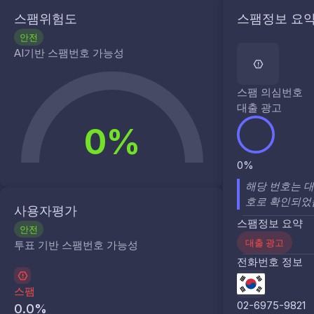
스팸위험도
스팸정보 요
안전
AI기반 스팸번호 가능성
스팸 의심번호
대출 광고
0%
0%
해당 번호는 대
호로 확인되었
사용자평가
스팸정보 요약
안전
대출 광고
투표 기반 스팸번호 가능성
전화번호 정보
스팸
02-6975-9821
0.0
%