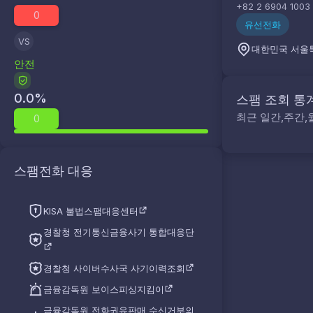
+82 2 6904 1003
0
유선전화
VS
대한민국 서울
안전
0.0
%
스팸 조회 통
최근 일간,주간,
0
스팸전화 대응
KISA 불법스팸대응센터
경찰청 전기통신금융사기 통합대응단
경찰청 사이버수사국 사기이력조회
금융감독원 보이스피싱지킴이
금융감독원 전화권유판매 수신거부의