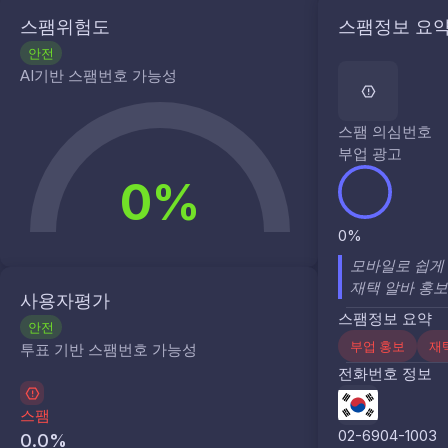
스팸위험도
스팸정보 요
안전
AI기반 스팸번호 가능성
스팸 의심번호
부업 광고
0%
0%
모바일로 쉽게 
재택 알바 홍보
사용자평가
스팸정보 요약
안전
부업 홍보
재
투표 기반 스팸번호 가능성
전화번호 정보
스팸
02-6904-1003
0.0
%