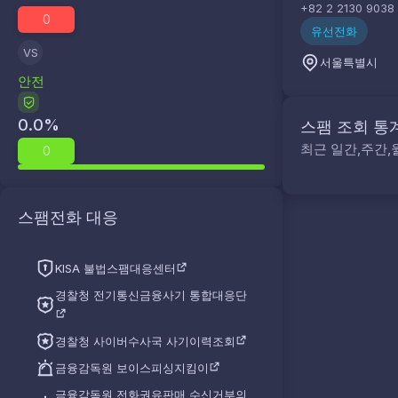
+82 2 2130 9038
0
유선전화
VS
서울특별시
안전
0.0
%
스팸 조회 통
최근 일간,주간,
0
스팸전화 대응
KISA 불법스팸대응센터
경찰청 전기통신금융사기 통합대응단
경찰청 사이버수사국 사기이력조회
금융감독원 보이스피싱지킴이
금융감독원 전화권유판매 수신거부의