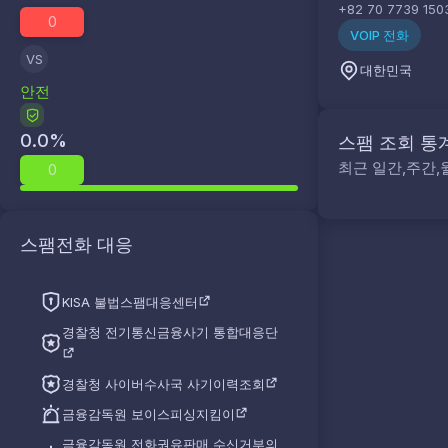
+82 70 7739 150
0
VOIP 전화
VS
대한민국
안전
0.0
%
스팸 조회 통
최근 일간,주간,
0
스팸전화 대응
KISA 불법스팸대응센터
경찰청 전기통신금융사기 통합대응단
경찰청 사이버수사국 사기이력조회
금융감독원 보이스피싱지킴이
금융감독원 전화권유판매 수신거부의