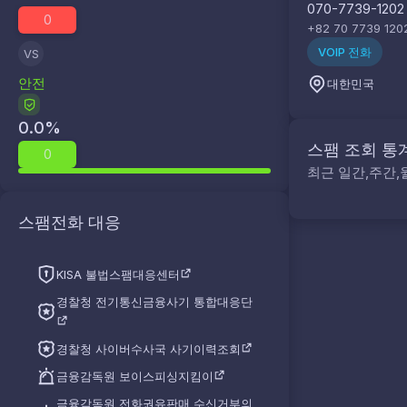
070-7739-1202
0
+82 70 7739 120
VOIP 전화
VS
안전
대한민국
0.0
%
스팸 조회 통
0
최근 일간,주간,
스팸전화 대응
KISA 불법스팸대응센터
경찰청 전기통신금융사기 통합대응단
경찰청 사이버수사국 사기이력조회
금융감독원 보이스피싱지킴이
금융감독원 전화권유판매 수신거부의