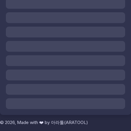
© 2026, Made with
❤️
by
아라툴(ARATOOL)