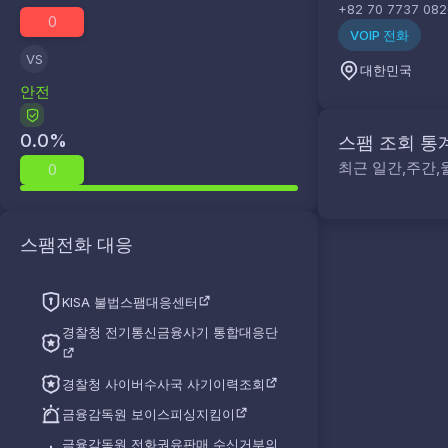
+82 70 7737 082
0
VOIP 전화
VS
대한민국
안전
0.0
%
스팸 조회 통
최근 일간,주간,
0
스팸전화 대응
KISA 불법스팸대응센터
경찰청 전기통신금융사기 통합대응단
경찰청 사이버수사국 사기이력조회
금융감독원 보이스피싱지킴이
금융감독원 전화권유판매 수신거부의