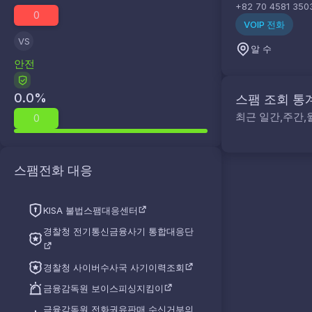
+82 70 4581 350
0
VOIP 전화
VS
알 수
안전
0.0
%
스팸 조회 통
최근 일간,주간,
0
스팸전화 대응
KISA 불법스팸대응센터
경찰청 전기통신금융사기 통합대응단
경찰청 사이버수사국 사기이력조회
금융감독원 보이스피싱지킴이
금융감독원 전화권유판매 수신거부의