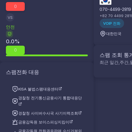
0
070-4499-2819
+82 70 4499 281
VS
VOIP 전화
안전
대한민국
0.0
%
0
스팸 조회 통
최근 일간,주간,
스팸전화 대응
KISA 불법스팸대응센터
경찰청 전기통신금융사기 통합대응단
경찰청 사이버수사국 사기이력조회
금융감독원 보이스피싱지킴이
금융감독원 전화권유판매 수신거부의