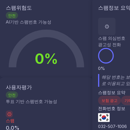
스팸위험도
스팸정보 요
안전
AI기반 스팸번호 가능성
스팸 의심번호
광고성 전화
0%
0%
해당 번호는 보
로 이용되고 있
사용자평가
스팸정보 요약
안전
보험 광고
기
투표 기반 스팸번호 가능성
전화번호 정보
스팸
032-507-1006
0.0
%