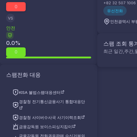
+82 32 507 1006
0
유선전화
VS
인천광역시 부
안전
0.0
%
스팸 조회 통
최근 일간,주간,
0
스팸전화 대응
KISA 불법스팸대응센터
경찰청 전기통신금융사기 통합대응단
경찰청 사이버수사국 사기이력조회
금융감독원 보이스피싱지킴이
금융감독원 전화권유판매 수신거부의