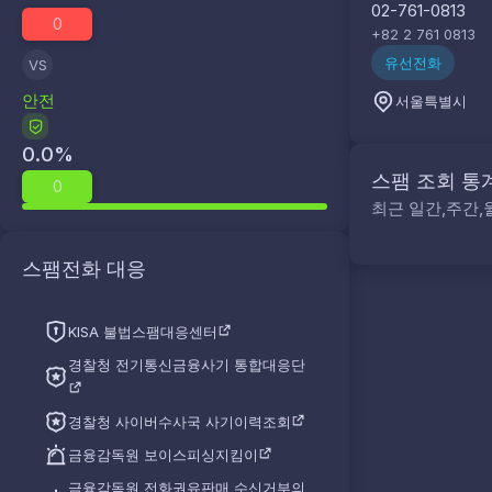
02-761-0813
0
+82 2 761 0813
유선전화
VS
안전
서울특별시
0.0
%
스팸 조회 통
0
최근 일간,주간,
스팸전화 대응
KISA 불법스팸대응센터
경찰청 전기통신금융사기 통합대응단
경찰청 사이버수사국 사기이력조회
금융감독원 보이스피싱지킴이
금융감독원 전화권유판매 수신거부의