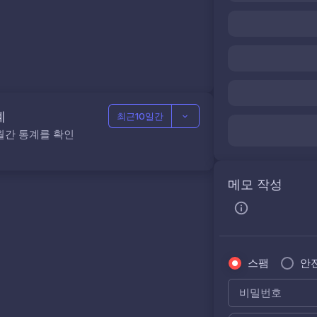
계
최근10일간
월간 통계를 확인
메모 작성
스팸
안
비밀번호