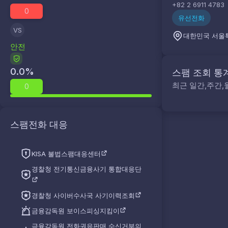
+82 2 6911 4783
0
유선전화
VS
대한민국 서울
안전
0.0
%
스팸 조회 통
최근 일간,주간,
0
스팸전화 대응
KISA 불법스팸대응센터
경찰청 전기통신금융사기 통합대응단
경찰청 사이버수사국 사기이력조회
금융감독원 보이스피싱지킴이
금융감독원 전화권유판매 수신거부의