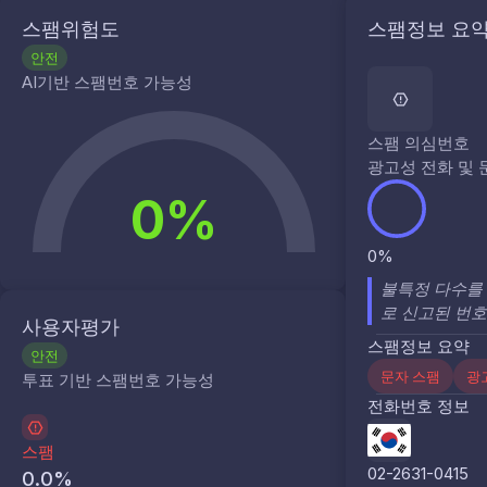
스팸위험도
스팸정보 요
안전
AI기반 스팸번호 가능성
스팸 의심번호
광고성 전화 및 
0%
0%
불특정 다수를 
로 신고된 번호
사용자평가
스팸정보 요약
안전
문자 스팸
광
투표 기반 스팸번호 가능성
전화번호 정보
스팸
02-2631-0415
0.0
%