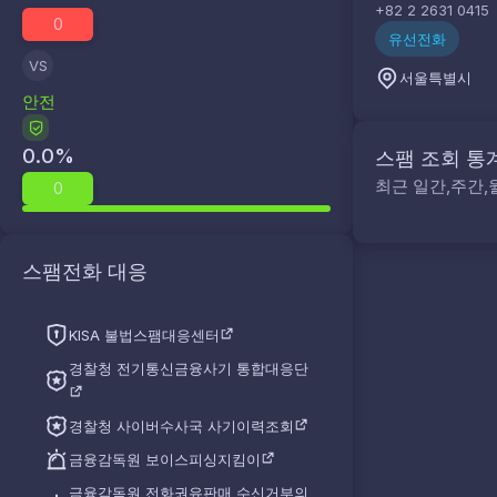
+82 2 2631 0415
0
유선전화
VS
서울특별시
안전
0.0
%
스팸 조회 통
최근 일간,주간,
0
스팸전화 대응
KISA 불법스팸대응센터
경찰청 전기통신금융사기 통합대응단
경찰청 사이버수사국 사기이력조회
금융감독원 보이스피싱지킴이
금융감독원 전화권유판매 수신거부의